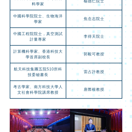
楊德仁院士
料學家
中國科學院院士、生物海洋
焦念志院士
學家
中國工程院院士，真空測試
李得天院士
計量專家
計算機科學家、香港科技大
郭毅可教授
學首席副校長
航天科技集團五院510所科
雷占許教授
技委秘書長
考古學家、南方科技大學人
唐際根教授
文社會科學院講席教授