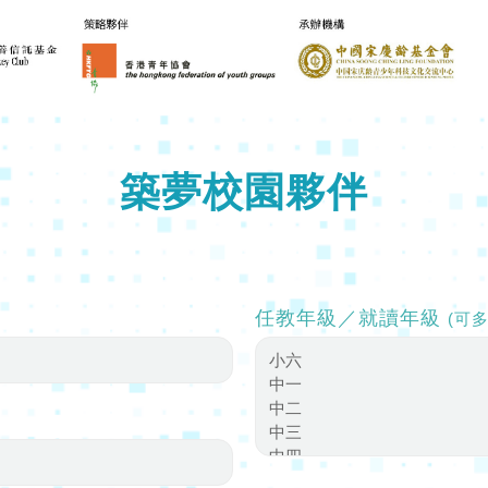
築夢校園夥伴
任教年級／就讀年級
(可多