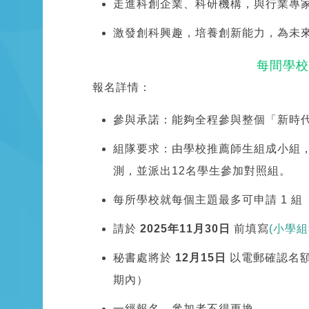
走進科創企業、科研機構，與行業專
激發創科興趣，培養創新能力，為未
每間學校
報名詳情：
參與承諾：能夠全程參與整個「新時
組隊要求：由學校推薦師生組成小組，每
測，並派出12名學生參加對照組。
每所學校就每個主題最多可申請 1 組
請於
2025
年11月30日
前填寫
(小學
秘書處將於
12
月15日
以電郵確認名額
期內）
一經報名，參加者不得更換。